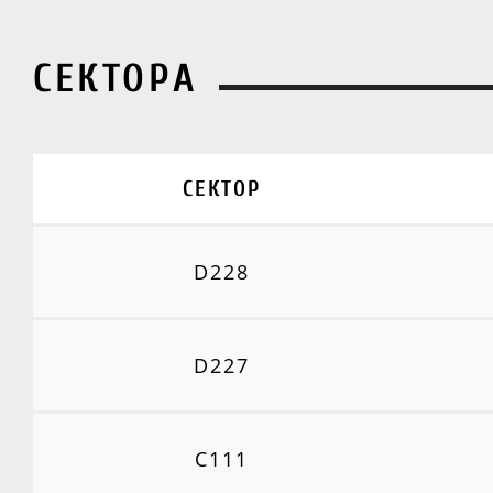
СЕКТОРА
СЕКТОР
D228
D227
C111