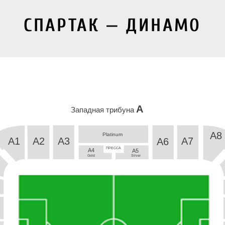
СПАРТАК — ДИНАМО
A
Западная трибуна 
A8
Platinum
A3
A1
A2
A7
A6
ПРЕССА
A4
A5
Gold
Silver