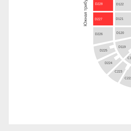
Южная трибуна 
D228
D122
D121
D227
D120
D226
D119
D225
C
D224
C223
C22