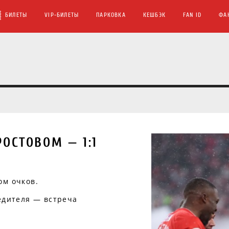
БИЛЕТЫ
VIP-БИЛЕТЫ
ПАРКОВКА
КЕШБЭК
FAN ID
ФА
ОСТОВОМ — 1:1
ом очков.
едителя — встреча