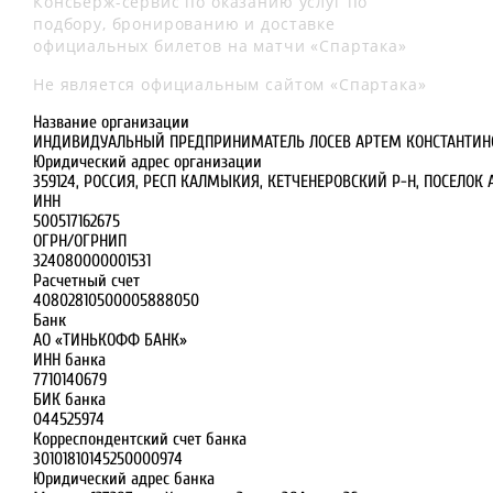
Консьерж-сервис по оказанию услуг по
подбору, бронированию и доставке
официальных билетов на матчи «Спартака»
Не является официальным сайтом «Спартака»
Название организации
ИНДИВИДУАЛЬНЫЙ ПРЕДПРИНИМАТЕЛЬ ЛОСЕВ АРТЕМ КОНСТАНТИН
Юридический адрес организации
359124, РОССИЯ, РЕСП КАЛМЫКИЯ, КЕТЧЕНЕРОВСКИЙ Р-Н, ПОСЕЛОК А
ИНН
500517162675
ОГРН/ОГРНИП
324080000001531
Расчетный счет
40802810500005888050
Банк
АО «ТИНЬКОФФ БАНК»
ИНН банка
7710140679
БИК банка
044525974
Корреспондентский счет банка
30101810145250000974
Юридический адрес банка