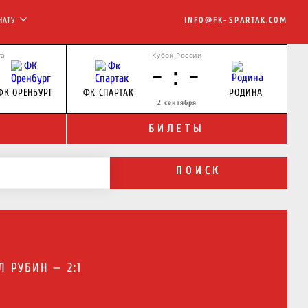
НАТУ
INFO@FK-SPARTAK.COM
га
Кубок России
- : -
ФК ОРЕНБУРГ
ФК СПАРТАК
РОДИНА
2 сентября
БИЛЕТЫ
ПОИСК
 РУБИН — 2:1