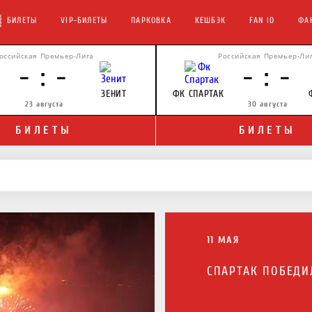
БИЛЕТЫ
VIP-БИЛЕТЫ
ПАРКОВКА
КЕШБЭК
FAN ID
ФА
оссийская Премьер-Лига
Российская Премьер-Ли
- : -
- : -
К
ЗЕНИТ
ФК СПАРТАК
23 августа
30 августа
БИЛЕТЫ
БИЛЕТЫ
11 МАЯ
СПАРТАК ПОБЕДИЛ